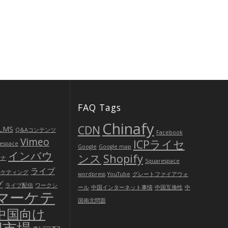
FAQ Tags
Chinafy
CDN
LMS
Q&Aコンテンツ
Facebook
Vimeo
ICPライセ
espace
Google
Google map
インバウ
ンス
Shopify
ヤナ
Squarespace
ライブ
ーケティング
wordpress
YouTube
グレートファイアウォ
グ
ライブ配信
ワークシ
ール
中国インターネット事情
中国互換性
中
マーケテ
国南北問題
中国向け