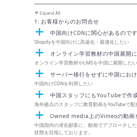
c
Expand All
1: お客様からのお問合せ
a
中国向けCDNに関心があるのですが
Shopifyを中国向けに高速化・最適化したい
a
オンライン学習教材の中国展開
オンライン学習教材やLMSを中国に展開した
a
サーバー移行をせずに中国にお
中国向けCDNを利用したい
a
中国スタッフにもYouTubeで
海外拠点のスタッフに教育動画をYouTubeで
a
Owned media上のVimeo
中国国内の潜在顧客に、動画でアプローチしたく考え
状態を目指しております。