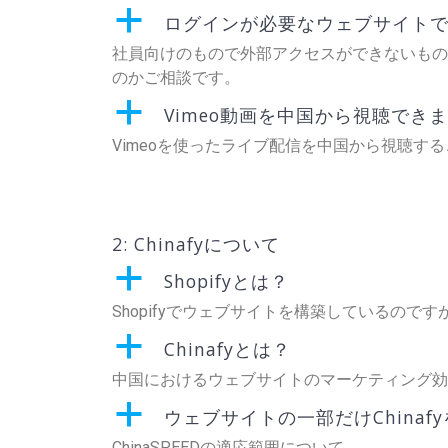
a
ログインが必要なウェブサイト
社員向けのもので外部アクセスができないものを
のかご相談です。
a
Vimeo動画を中国から視聴でき
Vimeoを使ったライブ配信を中国から視聴す
2: Chinafyについて
a
Shopifyとは？
Shopifyでウェブサイトを構築しているのですが
a
Chinafyとは？
中国におけるウェブサイトのマーケティング効
a
ウェブサイトの一部だけChina
ChinaSPEEDの適応範囲について