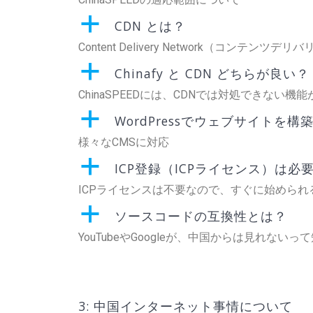
a
CDN とは？
Content Delivery Network（コンテン
a
Chinafy と CDN どちらが良い？
ChinaSPEEDには、CDNでは対処できない機
a
WordPressでウェブサイトを
様々なCMSに対応
a
ICP登録（ICPライセンス）は必
ICPライセンスは不要なので、すぐに始められ
a
ソースコードの互換性とは？
YouTubeやGoogleが、中国からは見れない
3: 中国インターネット事情について