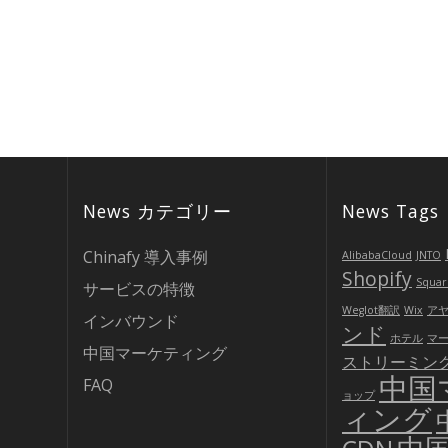
News カテゴリー
News Tags
Chinafy 導入事例
AlibabaCloud
JNTO
Shopify
Squar
サービスの特徴
Weglot翻訳
Wix
ア
インバウンド
ンド
ホテル
マ
中国マーケティング
ストリーミン
中国
FAQ
ョップ
ィング