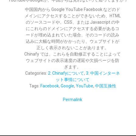
YouTubeやGoogleが、中国からは見れないって知ってますか？
中国国内から Google YouTube Facebook などのド
メインにアクセスすることができないため、HTML
のソースコードや、CSS、または Javascript の中
にこれらのドメインにアクセスする必要があるコ
ードが埋め込まれていた場合、そのコードの読み
込みに大幅な時間がかかったり、ウェブサイトが
正しく表示されないことがあります。
Chinafy では、これらを自動修正することによって
ウェブサイトの表示速度の遅延や欠損ページを防
ぎます。
Categories:
2: Chinafyについて
,
3: 中国インターネ
ット事情について
Tags:
Facebook
,
Google
,
YouTube
,
中国互換性
Permalink