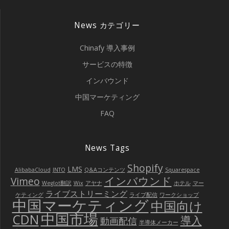
News カテゴリー
Chinafy 導入事例
サービスの特徴
インバウンド
中国マーケティング
FAQ
News Tags
Shopify
LMS
AlibabaCloud
JNTO
Q&Aコンテンツ
Squarespace
インバウンド
Vimeo
Weglot翻訳
Wix
アヤナ
ホテル
マー
ライブストリーミング
ケティング
ライブ配信
ワークショップ
中国マーケティング
中国向け
中国市場
CDN
導入
動画配信
半導体メーカー