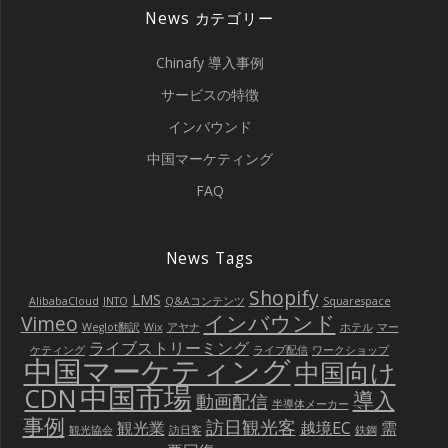
News カテゴリー
ー
Chinafy 導入事例
シ
サービスの特徴
ョ
インバウンド
ン
中国マーケティング
FAQ
News Tags
Shopify
LMS
AlibabaCloud
JNTO
Q&Aコンテンツ
Squarespace
インバウンド
Vimeo
Weglot翻訳
Wix
アヤナ
ホテル
マー
ライブストリーミング
ケティング
ライブ配信
ワークショップ
中国マーケティング
中国向け
中国市場
CDN
導入
動画配信
半導体メーカー
事例
訪日観光客
観光業
越境EC
需
観光協会
訪日客
鉄鋼