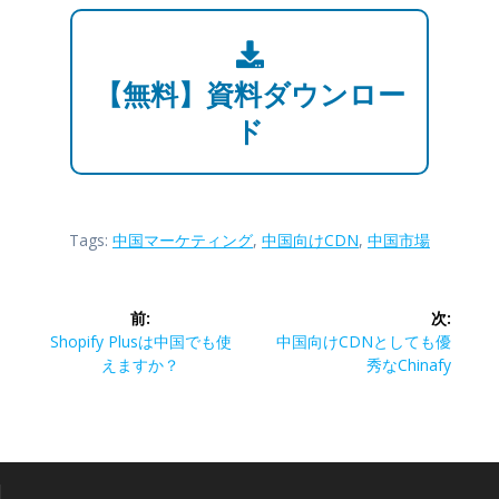
【無料】資料ダウンロー
ド
Tags:
中国マーケティング
,
中国向けCDN
,
中国市場
投
前:
次:
稿
前
次
Shopify Plusは中国でも使
中国向けCDNとしても優
の
の
えますか？
秀なChinafy
ナ
投
投
稿:
稿:
ビ
ゲ