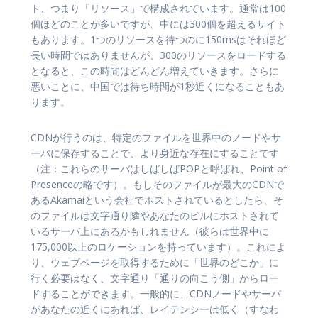
ト、つまり「リソース」で構成されています。通常は100
個ほどのことが多いですが、中には300個を超えるサイト
もあります。1つのリソースを待つのに150msはそれほど
長い時間ではありませんが、300のリソースをロードする
となると、この時間はどんどん増えていきます。さらに
悪いことに、中国では待ち時間が1秒近くになることもあ
ります。
CDNが行うのは、特定のファイルを世界中のノードやサ
ーバに保存することで、より身近な存在にすることです
（注：これらのサーバはしばしばPOPと呼ばれ、Point of
Presenceの略です）。もしそのファイルが最大のCDNで
あるAkamaiという会社でホストされているとしたら、そ
のファイルは文字通り隣やあなたのビルにホストされて
いるサーバ上にあるかもしれません（彼らは世界中に
175,000以上のロケーションを持っています）。これによ
り、ウェブページを取得するために「世界のどこか」に
行く必要はなく、文字通り「通りの向こう側」からロー
ドすることができます。一般的に、CDNノードやサーバ
があなたの近くにあれば、レイテンシーは低く（すなわ