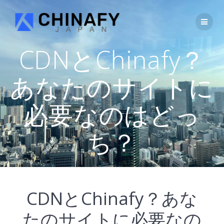
コ
ン
テ
ン
ツ
CDNとChinafy？
へ
ス
あなたのサイトに
キ
ッ
プ
必要なのはどっ
ち？
CDNとChinafy？あな
たのサイトに必要なの