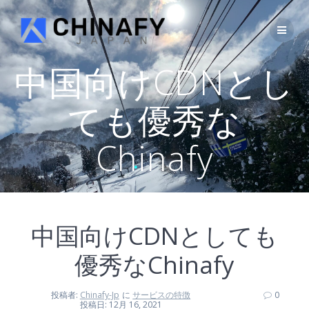
コ
ン
テ
ン
ツ
中国向けCDNとし
へ
ス
ても優秀な
キ
ッ
プ
Chinafy
中国向けCDNとしても
優秀なChinafy
投稿者:
Chinafy-Jp
に
サービスの特徴
0
投稿日: 12月 16, 2021