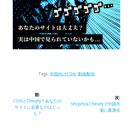
Tags:
中国向けCDN
,
動画配信
投
前:
次:
稿
前
CDNとChinafy？あなたの
次
ShopifyをChinafyで中国市
の
サイトに必要なのはどっ
の
場に最適化
ナ
投
ち？
投
稿:
稿:
ビ