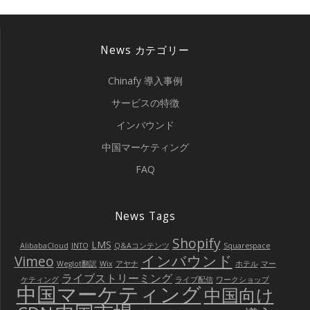
ゲ
ー
News カテゴリー
シ
Chinafy 導入事例
ョ
サービスの特徴
インバウンド
ン
中国マーケティング
FAQ
News Tags
Shopify
LMS
AlibabaCloud
JNTO
Q&Aコンテンツ
Squarespace
インバウンド
Vimeo
Weglot翻訳
Wix
アヤナ
ホテル
マー
ライブストリーミング
ケティング
ライブ配信
ワークショップ
中国マーケティング
中国向け