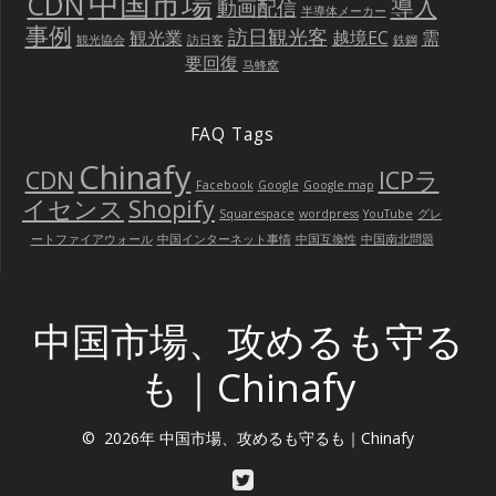
中国市場
CDN
導入
動画配信
半導体メーカー
事例
訪日観光客
観光業
越境EC
需
観光協会
訪日客
鉄鋼
要回復
马蜂窝
FAQ Tags
Chinafy
CDN
ICPラ
Facebook
Google
Google map
イセンス
Shopify
Squarespace
wordpress
YouTube
グレ
ートファイアウォール
中国インターネット事情
中国互換性
中国南北問題
中国市場、攻めるも守る
も｜Chinafy
© 2026年 中国市場、攻めるも守るも｜Chinafy