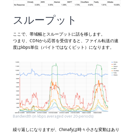
スループット
ここで、帯域幅とスループットに話を移します。
つまり、CDNから応答を受信すると、ファイル転送の速
度はkbps単位（バイトではなくビット）になります。
Bandwidth (in kbps averaged over 20-periods)
繰り返しになりますが、Chinafyは時々小さな変動はあり