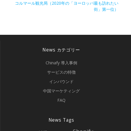
稿
次
コルマール観光局（2020年の「ヨーロッパ最も訪れたい
の
街」第一位）
ナ
投
稿:
ビ
ゲ
News カテゴリー
ー
Chinafy 導入事例
シ
サービスの特徴
ョ
インバウンド
ン
中国マーケティング
FAQ
News Tags