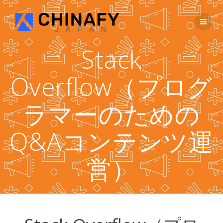
コ
ン
テ
ン
ツ
Stack
へ
ス
Overflow（プログ
キ
ッ
プ
ラマーのための
Q&Aコンテンツ運
営）