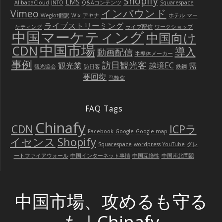
Shopify
LMS
AlibabaCloud
JNTO
Q&Aコンテンツ
Squarespace
インバウンド
Vimeo
Weglot翻訳
Wix
アヤナ
ホテル
マー
ライブストリーミング
ケティング
ライブ配信
ワークショップ
中国マーケティング
中国向け
中国市場
CDN
導入
動画配信
半導体メーカー
事例
訪日観光客
観光業
越境EC
需
観光協会
訪日客
鉄鋼
要回復
马蜂窝
FAQ Tags
Chinafy
CDN
ICPラ
Facebook
Google
Google map
イセンス
Shopify
Squarespace
wordpress
YouTube
グレ
ートファイアウォール
中国インターネット事情
中国互換性
中国南北問題
中国市場、攻めるも守る
も｜Chinafy