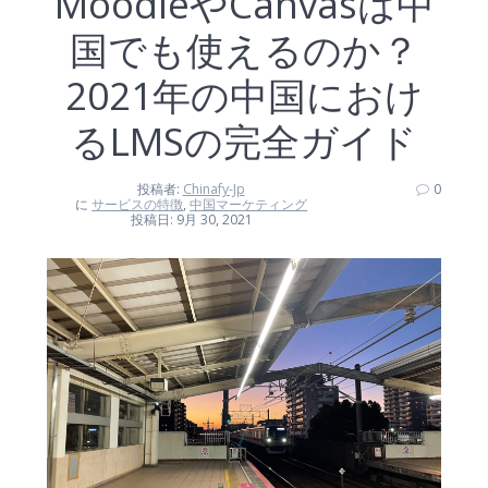
MoodleやCanvasは中
国でも使えるのか？
2021年の中国におけ
るLMSの完全ガイド
投稿者:
Chinafy-Jp
0
に
サービスの特徴
,
中国マーケティング
投稿日: 9月 30, 2021