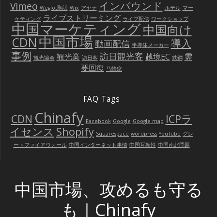
インバウンド
Vimeo
Weglot翻訳
Wix
アヤナ
ホテル
マー
ライブストリーミング
ケティング
ライブ配信
ワークショップ
中国マーケティング
中国向け
中国市場
CDN
導入
動画配信
半導体メーカー
事例
訪日観光客
観光業
越境EC
需
観光協会
訪日客
鉄鋼
要回復
马蜂窝
FAQ Tags
Chinafy
CDN
ICPラ
Facebook
Google
Google map
イセンス
Shopify
Squarespace
wordpress
YouTube
グレ
ートファイアウォール
中国インターネット事情
中国互換性
中国南北問題
中国市場、攻めるも守る
も｜Chinafy