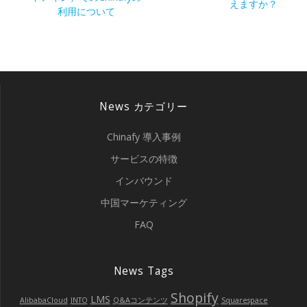
の
えますか？
ナ
投
利用について
投
稿:
稿:
ビ
ゲ
ー
News カテゴリー
シ
Chinafy 導入事例
ョ
サービスの特徴
インバウンド
ン
中国マーケティング
FAQ
News Tags
Shopify
LMS
AlibabaCloud
JNTO
Q&Aコンテンツ
Squarespace