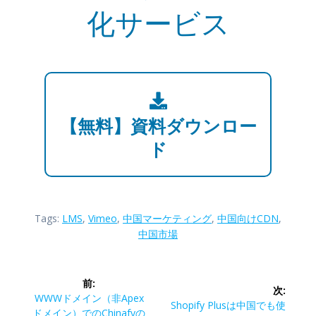
化サービス
【無料】資料ダウンロー
ド
Tags:
LMS
,
Vimeo
,
中国マーケティング
,
中国向けCDN
,
中国市場
投
前:
次:
稿
前
WWWドメイン（非Apex
次
Shopify Plusは中国でも使
の
ドメイン）でのChinafyの