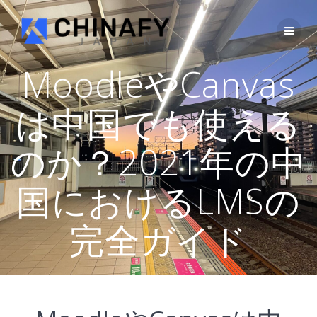
コ
ン
テ
ン
ツ
MoodleやCanvas
へ
ス
は中国でも使える
キ
ッ
プ
のか？2021年の中
国におけるLMSの
完全ガイド