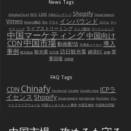
News Tags
Shopify
LMS
AlibabaCloud
JNTO
Q&Aコンテンツ
Squarespace
インバウンド
Vimeo
Weglot翻訳
Wix
アヤナ
ホテル
マー
ライブストリーミング
ケティング
ライブ配信
ワークショップ
中国マーケティング
中国向け
中国市場
CDN
導入
動画配信
半導体メーカー
事例
訪日観光客
観光業
越境EC
需
観光協会
訪日客
鉄鋼
要回復
马蜂窝
FAQ Tags
Chinafy
CDN
ICPラ
Facebook
Google
Google map
イセンス
Shopify
Squarespace
wordpress
YouTube
グレ
ートファイアウォール
中国インターネット事情
中国互換性
中国南北問題