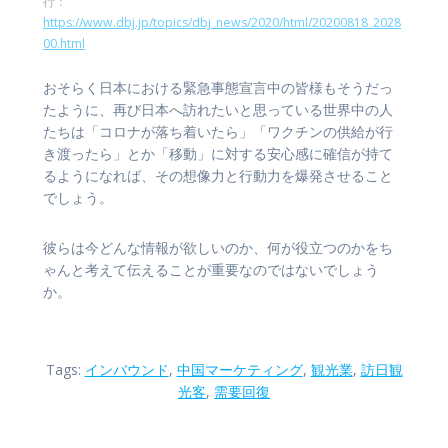
行：
https://www.dbj.jp/topics/dbj_news/2020/html/20200818_2028
00.html
おそらく日本における緊急事態宣言中の皆様もそうだっ
たように、再び日本へ訪れたいと思っている世界中の人
たちは「コロナが落ち着いたら」「ワクチンの供給が行
き渡ったら」とか「移動」に対する安心感に確信が持て
るようになれば、その想像力と行動力を爆発させること
でしょう。
彼らは今どんな情報が欲しいのか、何が役立つのかをち
ゃんと考えて伝えることが重要なのではないでしょう
か。
Tags:
インバウンド
,
中国マーケティング
,
観光業
,
訪日観
光客
,
需要回復