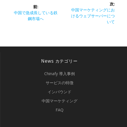
投
次:
前:
稿
次
中国マーケティングにお
前
中国で急成長している鉄
の
けるウェブサーバーにつ
の
鋼市場へ
ナ
投
いて
投
稿:
稿:
ビ
ゲ
ー
News カテゴリー
シ
Chinafy 導入事例
ョ
サービスの特徴
インバウンド
ン
中国マーケティング
FAQ