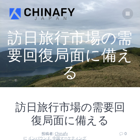
コ
ン
テ
ン
ツ
訪日旅行市場の需
へ
ス
要回復局面に備え
キ
ッ
プ
る
訪日旅行市場の需要回
復局面に備える
投稿者:
Chinafy
0
に
インバウンド
,
中国マーケティング